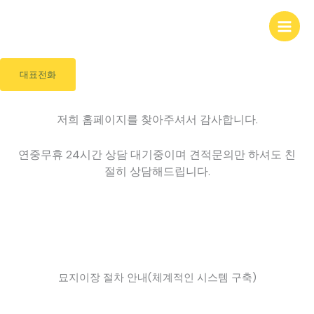
콘
사업개요
텐
츠
로
건
대표전화
너
뛰
저희 홈페이지를 찾아주셔서 감사합니다.
기
연중무휴 24시간 상담 대기중이며
견적문의만 하셔도 친
절히 상담해드립니다.
묘지이장 절차 안내(체계적인 시스템 구축)